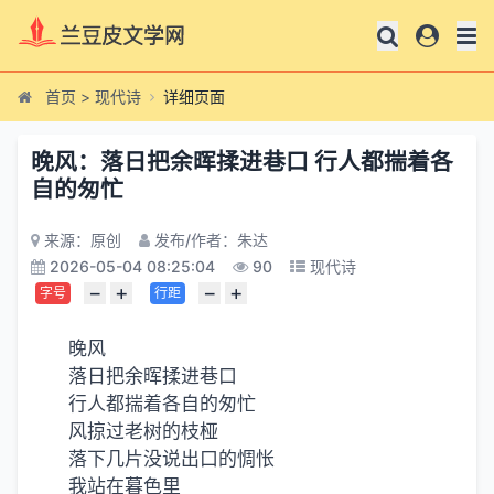
首页
>
现代诗
详细页面
晚风：落日把余晖揉进巷口 行人都揣着各
自的匆忙
来源：原创
发布/作者：朱达
2026-05-04 08:25:04
90
现代诗
−
+
−
+
字号
行距
晚风
落日把余晖揉进巷口
行人都揣着各自的匆忙
风掠过老树的枝桠
落下几片没说出口的惆怅
我站在暮色里