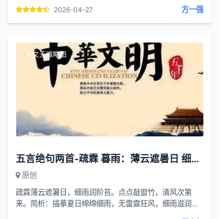
动城邻。不随桃李争轻媚，独抱雍华自本真。
方一强
2026-04-27
本文无缩略图
五言绝句两首-疏霖 暮雨：薄云遮暑日 细雨润阶苔
原创
疏霖薄云遮暑日，细雨润阶苔。点点敲窗竹，清风次第
来。简析：描摹夏日绵绵细雨，无雷霆狂风，细雨滋润青
苔，雨打翠竹声声轻响，清风徐徐而至，意境清雅闲适，