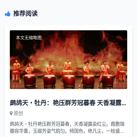
推荐阅读
本文无缩略图
鹧鸪天・牡丹：艳压群芳冠暮春 天香凝露染红尘
原创
鹧鸪天・牡丹艳压群芳冠暮春，天香凝露染红尘。霞敷锦
瓣容华重，玉缀芳姿气韵匀。倾国色，绝凡尘，一枝盛放