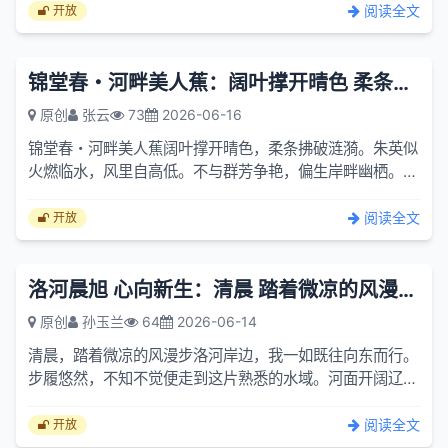
颜。去...
阅读全文
开放
锦堂春・河畔美人蕉：阔叶撑开晴色 柔条拂破涟漪
原创
张云
73
2026-06-16
锦堂春・河畔美人蕉阔叶撑开晴色，柔条拂破涟漪。朱英似
火燃临水，风里自高低。不与群芳争艳，偏生岸畔幽栖。年
年开落无人赏，依旧向阳啼。注：此词以白描写美人蕉的姿
态：阔...
阅读全文
开放
洛河晨旭 心向新生：清晨 踏着微凉的风漫步洛河岸边
原创
孙玉兰
64
2026-06-14
清晨，踏着微凉的风漫步洛河岸边，我一如既往向东而行。
步履悠然，不知不觉便走到这片熟悉的水域。河面开阔辽
远，水波轻轻荡漾，一丛丛芦苇临水而立，青影婆娑，为流
水添了几...
阅读全文
开放