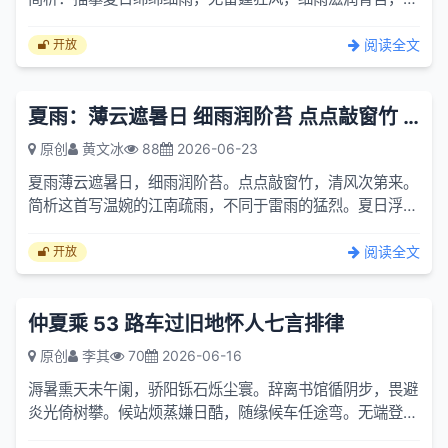
打翠竹声声轻响，清风徐徐而至，意境清雅闲适，偏向悠然
抒情。...
阅读全文
开放
夏雨：薄云遮暑日 细雨润阶苔 点点敲窗竹 清风次第来。
原创
黄文冰
88
2026-06-23
夏雨薄云遮暑日，细雨润阶苔。点点敲窗竹，清风次第来。
简析这首写温婉的江南疏雨，不同于雷雨的猛烈。夏日浮云
遮住烈日，细雨轻轻浸润石阶青苔，雨丝敲打窗外翠竹，伴
着清风...
阅读全文
开放
仲夏乘 53 路车过旧地怀人七言排律
原创
李其
70
2026-06-16
溽暑熏天未午阑，骄阳铄石烁尘寰。辞离书馆循阴步，畏避
炎光倚树攀。候站烦蒸嫌日酷，随缘候车任途弯。无端登路
五十三，驿程遥指病医院。眼开熟境惊心魄，景入愁肠忆旧