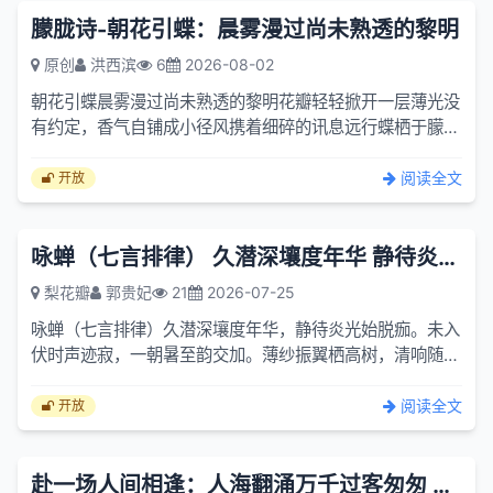
朦胧诗-朝花引蝶：晨雾漫过尚未熟透的黎明
原创
洪西滨
6
2026-08-02
朝花引蝶晨雾漫过尚未熟透的黎明花瓣轻轻掀开一层薄光没
有约定，香气自铺成小径风携着细碎的讯息远行蝶栖于朦胧
的边界徘徊，分不清是追寻，或是感应不必追问缘分何时成
型花开...
阅读全文
开放
咏蝉（七言排律） 久潜深壤度年华 静待炎光始脱痂
梨花瓣
郭贵妃
21
2026-07-25
咏蝉（七言排律）久潜深壤度年华，静待炎光始脱痂。未入
伏时声迹寂，一朝暑至韵交加。薄纱振翼栖高树，清响随风
透碧霞。不借尘间繁乐调，独吟林畔午窗纱。身微敢向晴空
啸，性...
阅读全文
开放
赴一场人间相逢：人海翻涌万千过客匆匆 初见一瞬惊扰岁月平庸。