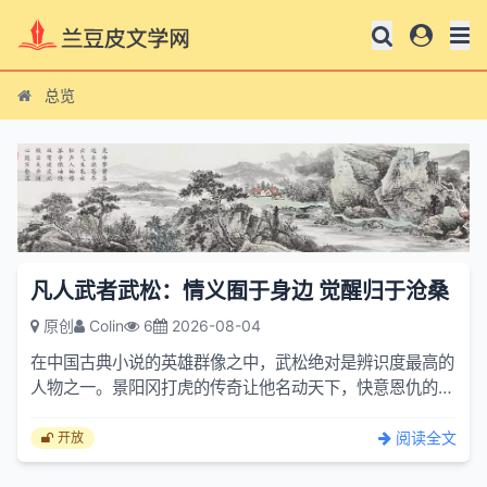
总览
凡人武者武松：情义囿于身边 觉醒归于沧桑
原创
Colin
6
2026-08-04
在中国古典小说的英雄群像之中，武松绝对是辨识度最高的
人物之一。景阳冈打虎的传奇让他名动天下，快意恩仇的行
事风格千百年来被无数人津津乐道。很多读者总习惯将武松
与鲁智...
阅读全文
开放