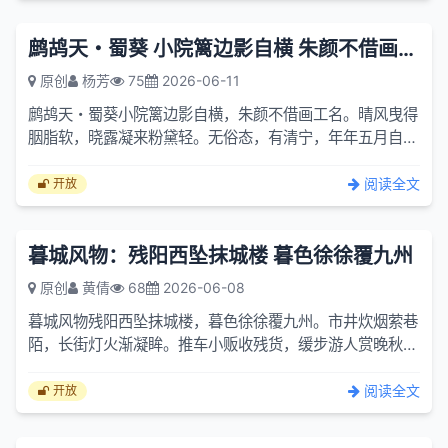
鹧鸪天・蜀葵 小院篱边影自横 朱颜不借画工名
原创
杨芳
75
2026-06-11
鹧鸪天・蜀葵小院篱边影自横，朱颜不借画工名。晴风曳得
胭脂软，晓露凝来粉黛轻。无俗态，有清宁，年年五月自倾
城。闲看蜂蝶穿花过，不负人间一段晴。词意浅释上阕写蜀
葵的日...
阅读全文
开放
暮城风物：残阳西坠抹城楼 暮色徐徐覆九州
原创
黄倩
68
2026-06-08
暮城风物残阳西坠抹城楼，暮色徐徐覆九州。市井炊烟萦巷
陌，长街灯火渐凝眸。推车小贩收残货，缓步游人赏晚秋。
老叟闲蹲槐树下，稚童嬉闹巷端头。河桥倚栏观流水，古堞
临风望...
阅读全文
开放