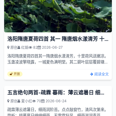
洛阳隋唐夏荷四首 其一 隋唐烟水漾清芳 十里荷风送嫩凉
原创
红姐
82
2026-06-27
洛阳隋唐夏荷四首其一隋唐烟水漾清芳，十里荷风送嫩凉。
玉盏凌波擎晓露，一城夏色满明堂。其二碧叶层层覆碧塘，
素荷袅袅试新妆。千年故苑芳华在，不借春风自带香。其三
晴光漫...
阅读全文
开放
五言绝句两首-疏霖 暮雨：薄云遮暑日 细雨润阶苔
原创
夏小红
70
2026-06-24
疏霖薄云遮暑日，细雨润阶苔。点点敲窗竹，清风次第来。
简析：描摹夏日绵绵细雨，无雷霆狂风，细雨滋润青苔，雨