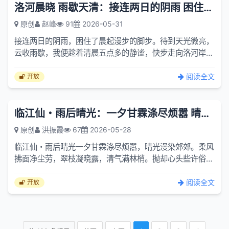
洛河晨晓 雨歇天清：接连两日的阴雨 困住了晨起漫步的脚步
原创
赵峰
91
2026-05-31
接连两日的阴雨，困住了晨起漫步的脚步。待到天光微亮，
云收雨歇，我便趁着清晨五点多的静谧，快步走向洛河岸
边，赴一场久别了的河畔晨景之约。雨后的洛河两岸，全然
是一番焕...
阅读全文
开放
临江仙・雨后晴光：一夕甘霖涤尽烦嚣 晴光漫染郊郊
原创
洪振霞
67
2026-05-28
临江仙・雨后晴光一夕甘霖涤尽烦嚣，晴光漫染郊郊。柔风
拂面净尘劳，翠枝凝晓露，清气满林梢。抛却心头些许俗
事，徐行慢赏清韶。天开万里眼界遥，身随云影静，心境共
天辽。
阅读全文
开放