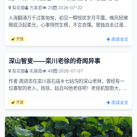
梨花瓣
方美君
25
2026-07-22
人海翻涌万千过客匆匆，初见一瞬惊扰岁月平庸。晚风轻拂
眼底泛起柔光，心事悄然生根，不言自懂。曾独自走过漫长
秋冬，看流云聚散，暮色重重。以为余生只剩清冷孤踪，直
到你踏...
阅读全文
开放
深山智叟——栾川老徐的奇闻异事
梨花瓣
毛展霞
46
2026-07-07
作者 周进忠在栾川县石庙乡七姑沟的深山老林，曾经有一
位睿智的老人，姓徐，姑且叫他老徐吧！老徐机智胆大，说
话办事思路独特、清晰，常常出其不意，用三言两语使事情
发生神...
阅读全文
开放