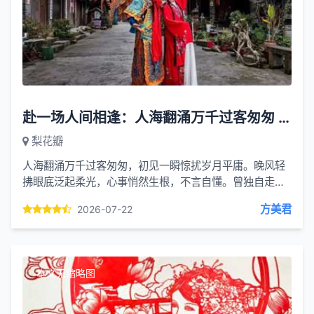
赴一场人间相逢：人海翻涌万千过客匆匆 初见一瞬惊扰岁月平庸。
梨花瓣
人海翻涌万千过客匆匆，初见一瞬惊扰岁月平庸。晚风轻
拂眼底泛起柔光，心事悄然生根，不言自懂。曾独自走过
漫长秋冬，看流云聚散，暮色重重。以为余生只剩清冷孤
方美君
2026-07-22
踪，直到你踏...
本文无缩略图