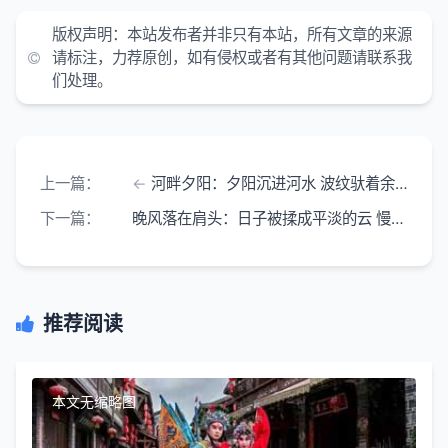
版权声明：
本站发布者并非只有本站，所有文章的来源
请标注，力荐原创，如有侵权或者有其他问题请联系我
们处理。
上一篇：
河畔夕阳：夕阳沉进河水 波纹驮着余光慢慢游荡
下一篇：
晚风落在肩头：日子被揉成平淡的云 慢慢飘过低矮的屋檐
推荐阅读
本文无缩略图