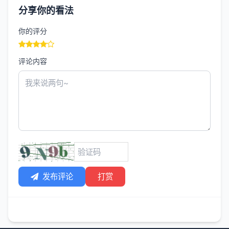
分享你的看法
你的评分
评论内容
发布评论
打赏