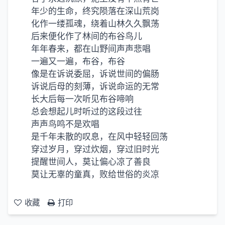
年少的生命，终究陨落在深山荒岗
化作一缕孤魂，绕着山林久久飘荡
后来便化作了林间的布谷鸟儿
年年春来，都在山野间声声悲唱
一遍又一遍，布谷，布谷
像是在诉说委屈，诉说世间的偏肠
诉说后母的刻薄，诉说命运的无常
长大后每一次听见布谷啼响
总会想起儿时听过的这段过往
声声鸟鸣不是欢唱
是千年未散的叹息，在风中轻轻回荡
穿过岁月，穿过炊烟，穿过旧时光
提醒世间人，莫让偏心凉了善良
莫让无辜的童真，败给世俗的炎凉
收藏
打印