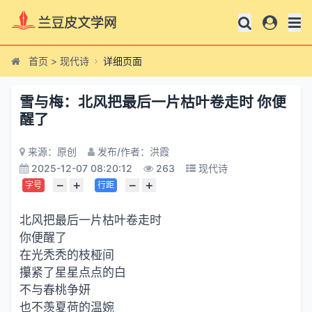
首页
>
现代诗
详细页面
雪与梅：北风把最后一片枯叶卷走时 你便
醒了
来源：原创
发布/作者：洪霞
2025-12-07 08:20:12
263
现代诗
−
+
−
+
字号
行距
北风把最后一片枯叶卷走时
你便醒了
在光秃秃的枝桠间
攥紧了星星点点的白
不与春桃争妍
也不羡夏荷的温婉