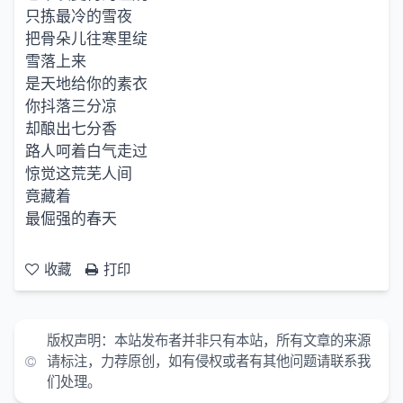
只拣最冷的雪夜
把骨朵儿往寒里绽
雪落上来
是天地给你的素衣
你抖落三分凉
却酿出七分香
路人呵着白气走过
惊觉这荒芜人间
竟藏着
最倔强的春天
收藏
打印
版权声明：
本站发布者并非只有本站，所有文章的来源
请标注，力荐原创，如有侵权或者有其他问题请联系我
们处理。