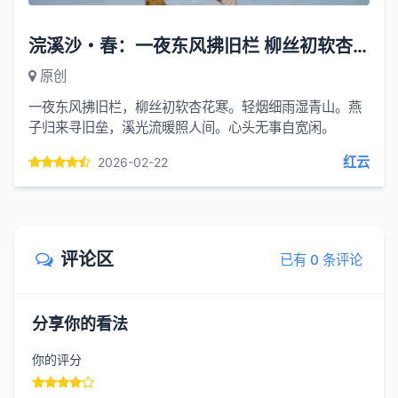
浣溪沙・春：一夜东风拂旧栏 柳丝初软杏花寒
原创
一夜东风拂旧栏，柳丝初软杏花寒。轻烟细雨湿青山。燕
子归来寻旧垒，溪光流暖照人间。心头无事自宽闲。
红云
2026-02-22
评论区
已有 0 条评论
分享你的看法
你的评分