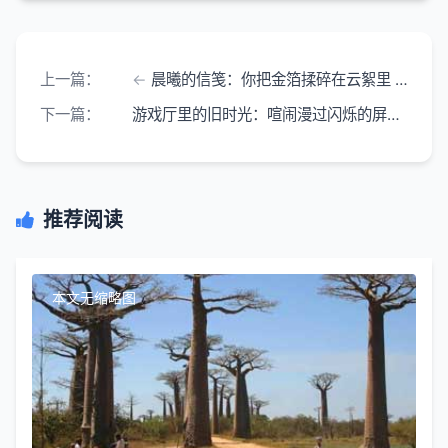
上一篇：
晨曦的信笺：你把金箔揉碎在云絮里 让风捧着
下一篇：
游戏厅里的旧时光：喧闹漫过闪烁的屏幕
推荐阅读
本文无缩略图