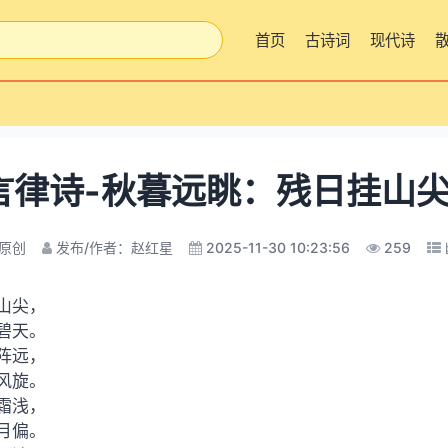
首页
古诗词
现代诗
言律诗-秋暮远眺：残日挂山尖
原创
发布/作者：赵红星
2025-11-30 10:23:56
259
山尖，
碧天。
阵远，
风旋。
霜浅，
月偏。