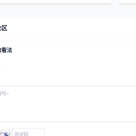
论区
的看法