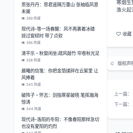
寒烟生
思张丹丹：思君遥隔万重山 张袖临风意
渔火起
未阑
369 热度
现代诗-等一场春醒：风不再裹着冰碴
收藏
掠过窗棂时 带了点软
366 热度
清平乐・秋窗闲坐:疏风敲竹 帘卷秋光足
358 热度
版权声
晨曦的信笺：你把金箔揉碎在云絮里 让
风捧着
345 热度
上一篇：
破阵子・怀志：剑指寒星破晓 笔挥瀚海
惊涛
下一篇：
344 热度
现代诗-洛阳的冬阳：不像春阳那样急切
也没有夏阳的灼烈