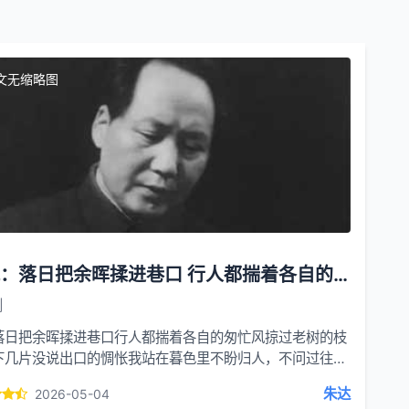
文无缩略图
晚风：落日把余晖揉进巷口 行人都揣着各自的匆忙
创
落日把余晖揉进巷口行人都揣着各自的匆忙风掠过老树的枝
下几片没说出口的惆怅我站在暮色里不盼归人，不问过往只
色轻轻落下把白天的心事，慢慢收藏
朱达
2026-05-04