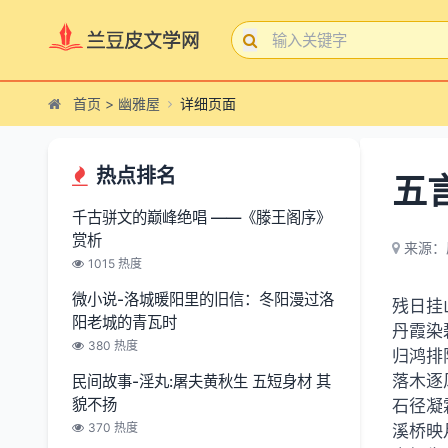
首页
>
幽雅屋
详细页面
热点排名
五
千古骈文的巅峰绝唱 ——《滕王阁序》
赏析
来源：
1015 热度
微小说-洛城暖阳里的旧信：冬阳漫过洛
残日挂
阳老城的青瓦时
丹霞染
380 热度
归鸿排
落木逐
民间故事-淫丸:屠夫黄秋生 五短身材 其
貌不扬
石径凝
370 热度
溪桥映