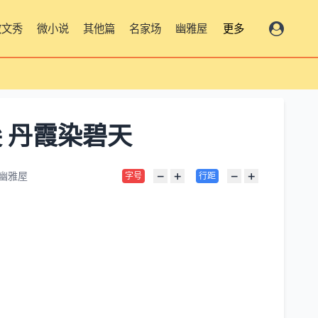
散文秀
微小说
其他篇
名家场
幽雅屋
更多
 丹霞染碧天
−
+
−
+
幽雅屋
字号
行距