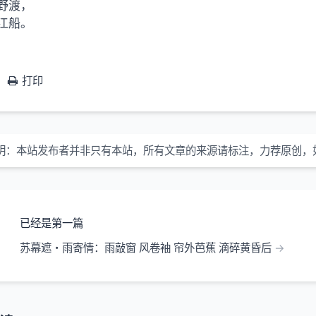
野渡，
江船。
打印
明：
本站发布者并非只有本站，所有文章的来源请标注，力荐原创，
已经是第一篇
苏幕遮・雨寄情：雨敲窗 风卷袖 帘外芭蕉 滴碎黄昏后