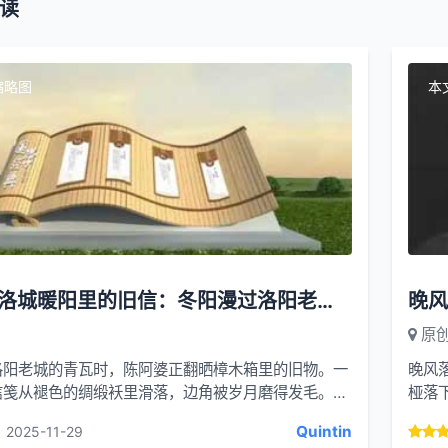
读
缩略图
本
微小说-洛城暖阳里的旧信：冬阳漫过洛阳老城的青瓦时
原
洛阳老城的青瓦时，陈阿婆正翻晒樟木箱里的旧物。一
晚风
信笺从褪色的绸缎袄里滑落，边角被岁月磨得发毛。
桠落
是什么？” 帮忙整理的小孙女指着信上模糊的...
等夜
Quintin
2025-11-29