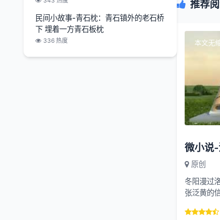
343 热度
推荐阅
民间小故事-青石枕：青石镇外的老石桥
下 埋着一方青石板枕
336 热度
本文无
原创
冬阳漫过
张泛黄的
“阿婆，这